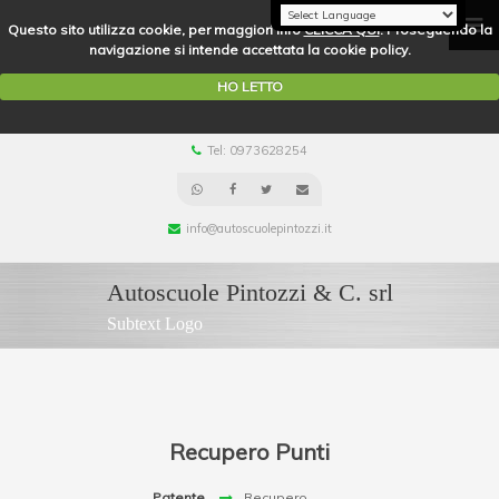
Questo sito utilizza cookie, per maggiori info
CLICCA QUI
. Proseguendo la
navigazione si intende accettata la cookie policy.
HO LETTO
Tel: 0973628254
info@autoscuolepintozzi.it
Autoscuole Pintozzi & C. srl
Subtext Logo
Recupero Punti
Patente
Recupero