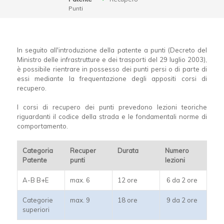
Punti
In seguito all'introduzione della patente a punti (Decreto del
Ministro delle infrastrutture e dei trasporti del 29 luglio 2003),
è possibile rientrare in possesso dei punti persi o di parte di
essi mediante la frequentazione degli appositi corsi di
recupero.
I corsi di recupero dei punti prevedono lezioni teoriche
riguardanti il codice della strada e le fondamentali norme di
comportamento.
Categoria
Recuper
Durata
Numero
Patente
punti
lezioni
A-B B+E
max. 6
12 ore
6 da 2 ore
Categorie
max. 9
18 ore
9 da 2 ore
superiori