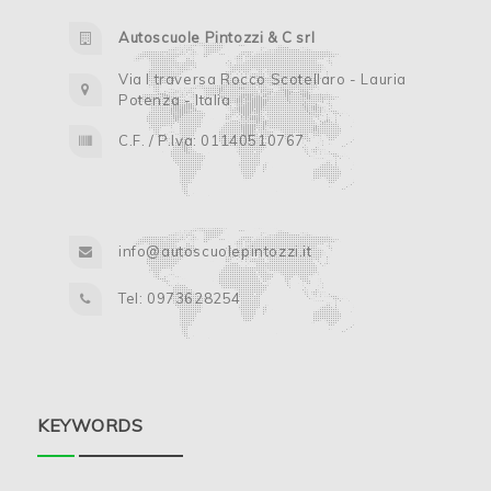
Autoscuole Pintozzi & C srl
Via I traversa Rocco Scotellaro - Lauria
Potenza - Italia
C.F. / P.Iva: 01140510767
info@autoscuolepintozzi.it
Tel: 0973628254
KEYWORDS