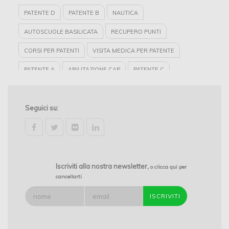
PATENTE D
PATENTE B
NAUTICA
AUTOSCUOLE BASILICATA
RECUPERO PUNTI
CORSI PER PATENTI
VISITA MEDICA PER PATENTE
PATENTE A
ABILITAZIONE CAP
PATENTE C
AUTOSCUOLE POTENZA
AUTOSCUOLE LAURIA
PATENTE E
Seguici su:
VISITA MEDICA PER RINNOVO PATENTE
facebook
twitter
flickr
linkedin
Iscriviti alla nostra newsletter,
o clicca qui per
cancellarti